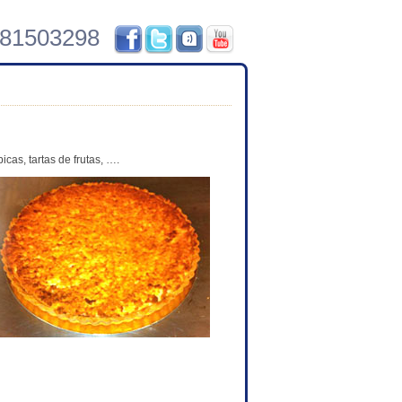
981503298
icas, tartas de frutas, ….